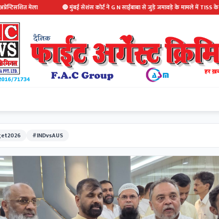
🔴 मुंबई सेशंस कोर्ट ने G N साईबाबा से जुड़े जमावड़े के मामले में TISS के 7 छात्रों को अग्रिम
et2026
#INDvsAUS