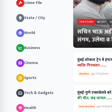
Crime File
State / City
TOP STORY
1,657
सचिन भाऊ अहीर
World
संगम, उलेमा व द
Business
मुंबई लोकल ट्रेन में ह
Cinema
व्यक्ति गिरफ्तार.......
Mumbai
2,276
8 अग॰
Sports
मुंबई-पुणे एक्सप्रेसवे
Tech & Gadgets
की मौत, छह घायल.......
Health
Navi Mumbai
2,494
8 