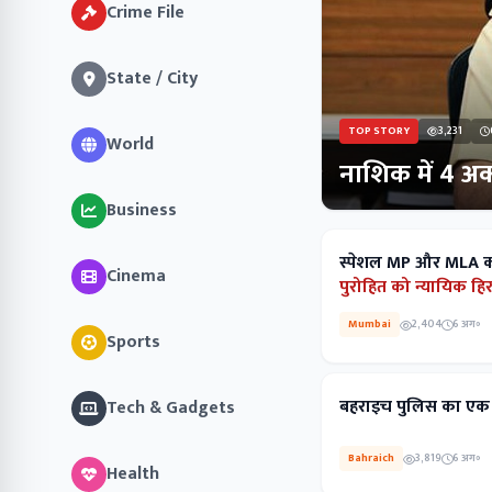
Crime File
State / City
TOP STORY
3,231
World
नाशिक में 4 अक
Business
स्पेशल MP और MLA कोर्ट
Cinema
पुरोहित को न्यायिक हिर
Mumbai
2,404
6 अग॰
Sports
बहराइच पुलिस का ए
Tech & Gadgets
Bahraich
3,819
6 अग॰
Health