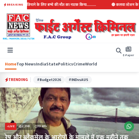
ा और अपराध छिपाने के लिए बच्चे की मौत का नाटक किया..........
🔴 कलवा स्टेशन के पास चलत
BREAKING
E-Paper
Home
Top News
India
State
Politics
Crime
World
TRENDING
#Budget2026
#INDvsAUS
2,398
10 अग॰
LIVE
रेप और ब्लैकमेल के आरोपों के मामले में एक महीने तक