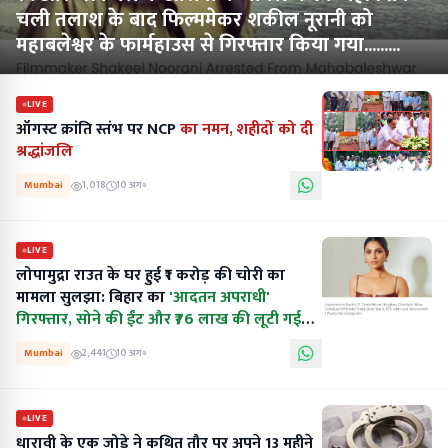
चली तलाश के बाद फिल्ममेकर शकील नूरानी को
महाबलेश्वर के फार्महाउस से गिरफ्तार किया गया.........
LIVE
ऑगस्ट क्रांति स्तंभ पर NCP
का नमन, शहीदों को दी
श्रद्धांजलि
Mumbai
1,018
10 अग॰
LIVE
लोपामुद्रा राउत के घर हुई ₹1 करोड़ की चोरी का
मामला सुलझा: बिहार का
'आदतन अपराधी'
गिरफ्तार, सोने की ईंट और ₹76 लाख की लूटी गई
रकम बरामद..........
Mumbai
2,441
10 अग॰
LIVE
धारावी के एक जोड़े ने कथित तौर पर अपने 13 महीने