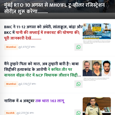
मुंबई RTO 10 अगस्त से MH01FL टू-व्हीलर रजिस्ट्रेशन
सीरीज़ शुरू करेगा..........
BMC ने 11-12 अगस्त को अंधेरी, सांताक्रूज़, बांद्रा और
BKC में
पानी की सप्लाई में रुकावट की घोषणा की;
पूरी जानकारी देखें..........
Mumbai
1,611
7 अग॰
मैंने तुम्हारे पिता को मारा, अब तुम्हारी बारी है': बाबा
सिद्दीकी हत्याकांड के आरोपी
ने कथित तौर पर
वायरल वॉइस नोट में NCP विधायक जीशान सिद्दीकी
को धमकी दी.......
Mumbai
3,516
7 अग॰
नाशिक में 4 अक्टूबर
तक धारा 163 लागू
Nashik
3,231
6 अग॰