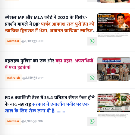
स्पेशल MP और MLA कोर्ट ने 2020 के विरोध-
प्रदर्शन मामले में BJP
पार्षद आकाश राज पुरोहित को
न्यायिक हिरासत में भेजा, ज़मानत याचिका खारिज
की...........
Mumbai
2,404
6 अग॰
बहराइच पुलिस का एक और
बड़ा प्रहार, अपराधियों
में मचा हड़कंप!
Bahraich
3,819
6 अग॰
FDA क्वालिटी टेस्ट में 35.4 प्रतिशत सैंपल फेल होने
के बाद महाराष्ट्र
सरकार ने एनालॉग पनीर पर एक
साल के लिए रोक लगा दी है.........
Mumbai
3,986
6 अग॰