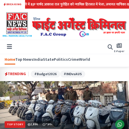
प्रदर्शन मामले में BJP पार्षद आकाश राज पुरोहित को न्यायिक हिरासत में भेजा, ज़मानत याचिका खारिज की
BREAKING
E-Paper
Home
Top News
India
State
Politics
Crime
World
TRENDING
#Budget2026
#INDvsAUS
TOP STORY
2,896
7 अग॰