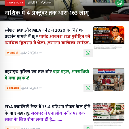
TOP STORY
3,231
6 अग॰
नाशिक में 4 अक्टूबर तक धारा 163 लागू
स्पेशल MP और MLA कोर्ट ने 2020 के विरोध-
प्रदर्शन मामले में BJP
पार्षद आकाश राज पुरोहित को
न्यायिक हिरासत में भेजा, ज़मानत याचिका खारिज
की...........
Mumbai
2,404
6 अग॰
बहराइच पुलिस का एक और
बड़ा प्रहार, अपराधियों
में मचा हड़कंप!
Bahraich
3,819
6 अग॰
FDA क्वालिटी टेस्ट में 35.4 प्रतिशत सैंपल फेल होने
के बाद महाराष्ट्र
सरकार ने एनालॉग पनीर पर एक
साल के लिए रोक लगा दी है.........