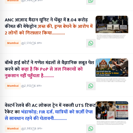
Mumbai
3,986
6 अग॰
ANC आज़ाद मैदान यूनिट ने चेंबूर में ₹2.04 करोड़
कीमत की मेफेड्रोन
ज़ब्त की, ड्रग्स बेचने के आरोप में
2 लोगों को गिरफ़्तार किया...........
Mumbai
1,510
6 अग॰
बॉम्बे हाई कोर्ट ने गणेश मंडलों से वैज्ञानिक सबूत पेश
करने को
कहा है कि PoP से जल निकायों को
नुकसान नहीं पहुँचता है.........
Mumbai
2,912
6 अग॰
वेस्टर्न रेलवे की AC लोकल ट्रेन में नकली UTS टिकट
रैकेट का
भंडाफोड़; FIR दर्ज, यात्रियों को फ़र्ज़ी ऐप्स
से सावधान रहने की चेतावनी...........
Mumbai
3,983
6 अग॰