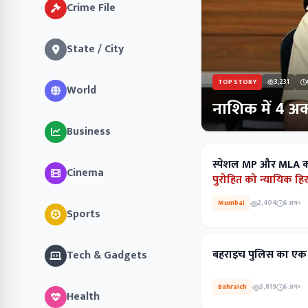
Crime File
State / City
TOP STORY
3,231
World
नाशिक में 4 अक
Business
स्पेशल MP और MLA कोर्ट
Cinema
पुरोहित को न्यायिक हिर
Mumbai
2,404
6 अग॰
Sports
बहराइच पुलिस का ए
Tech & Gadgets
Bahraich
3,819
6 अग॰
Health