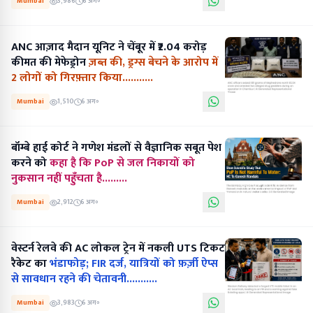
Mumbai
3,986
6 अग॰
ANC आज़ाद मैदान यूनिट ने चेंबूर में ₹2.04 करोड़
कीमत की मेफेड्रोन
ज़ब्त की, ड्रग्स बेचने के आरोप में
2 लोगों को गिरफ़्तार किया...........
Mumbai
1,510
6 अग॰
बॉम्बे हाई कोर्ट ने गणेश मंडलों से वैज्ञानिक सबूत पेश
करने को
कहा है कि PoP से जल निकायों को
नुकसान नहीं पहुँचता है.........
Mumbai
2,912
6 अग॰
वेस्टर्न रेलवे की AC लोकल ट्रेन में नकली UTS टिकट
रैकेट का
भंडाफोड़; FIR दर्ज, यात्रियों को फ़र्ज़ी ऐप्स
से सावधान रहने की चेतावनी...........
Mumbai
3,983
6 अग॰