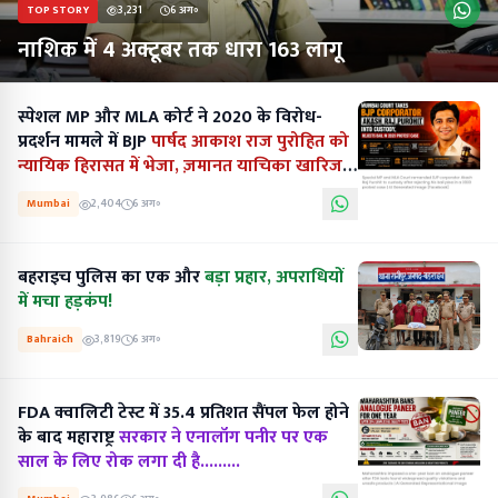
TOP STORY
3,231
6 अग॰
नाशिक में 4 अक्टूबर तक धारा 163 लागू
स्पेशल MP और MLA कोर्ट ने 2020 के विरोध-
प्रदर्शन मामले में BJP
पार्षद आकाश राज पुरोहित को
न्यायिक हिरासत में भेजा, ज़मानत याचिका खारिज
की...........
Mumbai
2,404
6 अग॰
बहराइच पुलिस का एक और
बड़ा प्रहार, अपराधियों
में मचा हड़कंप!
Bahraich
3,819
6 अग॰
FDA क्वालिटी टेस्ट में 35.4 प्रतिशत सैंपल फेल होने
के बाद महाराष्ट्र
सरकार ने एनालॉग पनीर पर एक
साल के लिए रोक लगा दी है.........