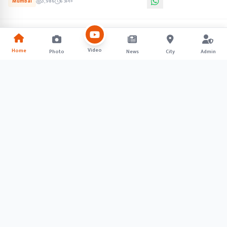
Mumbai
3,986
6 अग॰
Video
Home
Photo
News
City
Admin