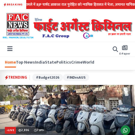
-प्रदर्शन मामले में BJP पार्षद आकाश राज पुरोहित को न्यायिक हिरासत में भेजा, ज़मानत याचिका खारिज 
BREAKING
E-Paper
Home
Top News
India
State
Politics
Crime
World
TRENDING
#Budget2026
#INDvsAUS
2,896
7 अग॰
LIVE