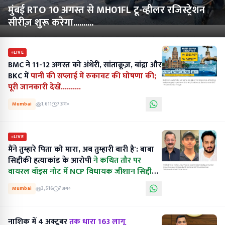
मुंबई RTO 10 अगस्त से MH01FL टू-व्हीलर रजिस्ट्रेशन
सीरीज़ शुरू करेगा..........
LIVE
BMC ने 11-12 अगस्त को अंधेरी, सांताक्रूज़, बांद्रा और
BKC में
पानी की सप्लाई में रुकावट की घोषणा की;
पूरी जानकारी देखें..........
Mumbai
1,611
7 अग॰
LIVE
मैंने तुम्हारे पिता को मारा, अब तुम्हारी बारी है': बाबा
सिद्दीकी हत्याकांड के आरोपी
ने कथित तौर पर
वायरल वॉइस नोट में NCP विधायक जीशान सिद्दीकी
को धमकी दी.......
Mumbai
3,516
7 अग॰
नाशिक में 4 अक्टूबर
तक धारा 163 लागू