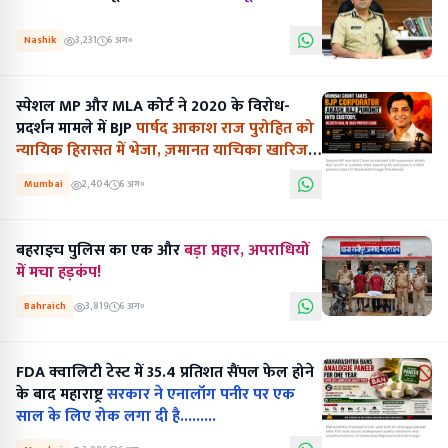
Nashik
3,231
6 अग॰
स्पेशल MP और MLA कोर्ट ने 2020 के विरोध-
प्रदर्शन मामले में BJP
पार्षद आकाश राज पुरोहित को
न्यायिक हिरासत में भेजा, ज़मानत याचिका खारिज
की...........
Mumbai
2,404
6 अग॰
बहराइच पुलिस का एक और
बड़ा प्रहार, अपराधियों
में मचा हड़कंप!
Bahraich
3,819
6 अग॰
FDA क्वालिटी टेस्ट में 35.4 प्रतिशत सैंपल फेल होने
के बाद महाराष्ट्र
सरकार ने एनालॉग पनीर पर एक
साल के लिए रोक लगा दी है.........