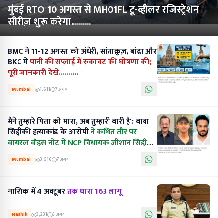
मुंबई RTO 10 अगस्त से MH01FL टू-व्हीलर रजिस्ट्रेशन
सीरीज़ शुरू करेगा..........
BMC ने 11-12 अगस्त को अंधेरी, सांताक्रूज़, बांद्रा और
BKC में
पानी की सप्लाई में रुकावट की घोषणा की;
पूरी जानकारी देखें..........
Mumbai
1,611
7 अग॰
मैंने तुम्हारे पिता को मारा, अब तुम्हारी बारी है': बाबा
सिद्दीकी हत्याकांड के आरोपी
ने कथित तौर पर
वायरल वॉइस नोट में NCP विधायक जीशान सिद्दीकी
को धमकी दी.......
Mumbai
3,516
7 अग॰
नाशिक में 4 अक्टूबर
तक धारा 163 लागू
Nashik
3,231
6 अग॰