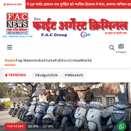
दर्शन मामले में BJP पार्षद आकाश राज पुरोहित को न्यायिक हिरासत में भेजा, ज़मानत याचिका खारिज की..
BREAKING
E-Paper
Home
Top News
India
State
Politics
Crime
World
TRENDING
#Budget2026
#INDvsAUS
TOP STORY
2,896
7 अग॰