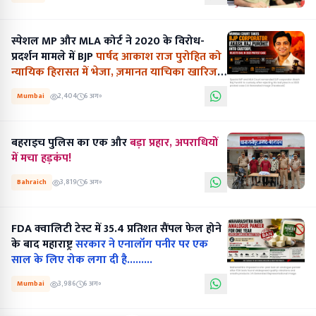
स्पेशल MP और MLA कोर्ट ने 2020 के विरोध-
प्रदर्शन मामले में BJP
पार्षद आकाश राज पुरोहित को
न्यायिक हिरासत में भेजा, ज़मानत याचिका खारिज
की...........
Mumbai
2,404
6 अग॰
बहराइच पुलिस का एक और
बड़ा प्रहार, अपराधियों
में मचा हड़कंप!
Bahraich
3,819
6 अग॰
FDA क्वालिटी टेस्ट में 35.4 प्रतिशत सैंपल फेल होने
के बाद महाराष्ट्र
सरकार ने एनालॉग पनीर पर एक
साल के लिए रोक लगा दी है.........
Mumbai
3,986
6 अग॰