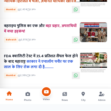
न्यायिक हिरासत में भेजा, ज़मानत याचिका खारिज
की...........
Mumbai
2,404
6 अग॰
बहराइच पुलिस का एक और
बड़ा प्रहार, अपराधियों
में मचा हड़कंप!
Bahraich
3,819
6 अग॰
FDA क्वालिटी टेस्ट में 35.4 प्रतिशत सैंपल फेल होने
के बाद महाराष्ट्र
सरकार ने एनालॉग पनीर पर एक
साल के लिए रोक लगा दी है.........
Mumbai
3,986
6 अग॰
Video
Home
Photo
News
City
Admin