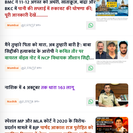
BMC ने 11-12 अगस्त को अंधेरी, सांताक्रूज़, बांद्रा और
BKC में
पानी की सप्लाई में रुकावट की घोषणा की;
पूरी जानकारी देखें..........
Mumbai
1,611
7 अग॰
मैंने तुम्हारे पिता को मारा, अब तुम्हारी बारी है': बाबा
सिद्दीकी हत्याकांड के आरोपी
ने कथित तौर पर
वायरल वॉइस नोट में NCP विधायक जीशान सिद्दीकी
को धमकी दी.......
Mumbai
3,516
7 अग॰
नाशिक में 4 अक्टूबर
तक धारा 163 लागू
Nashik
3,231
6 अग॰
स्पेशल MP और MLA कोर्ट ने 2020 के विरोध-
प्रदर्शन मामले में BJP
पार्षद आकाश राज पुरोहित को