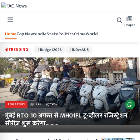
E-Paper
Home
Top News
India
State
Politics
Crime
World
TRENDING
#Budget2026
#INDvsAUS
TOP STORY
2,896
7 अग॰
मुंबई RTO 10 अगस्त से MH01FL टू-व्हीलर रजिस्ट्रेशन
सीरीज़ शुरू करेगा..........