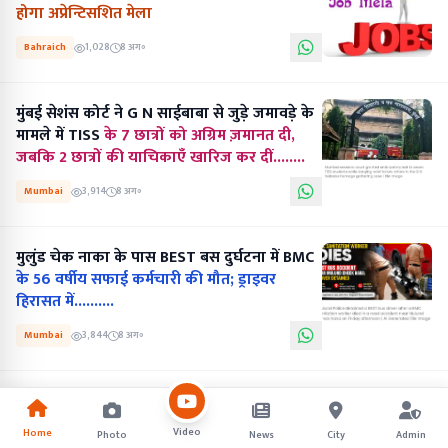
होगा अप्रेन्टिसशित मेला
Bahraich
1,028
8 अग॰
मुंबई सेशंस कोर्ट ने G N साईबाबा से जुड़े जमावड़े के
मामले में TISS
के 7 छात्रों को अग्रिम ज़मानत दी,
जबकि 2 छात्रों की याचिकाएँ खारिज कर दीं........
Mumbai
3,914
8 अग॰
मुलुंड चेक नाका के पास BEST बस दुर्घटना में BMC
के 56 वर्षीय सफाई कर्मचारी की मौत; ड्राइवर
हिरासत में..........
Mumbai
3,844
8 अग॰
Video
Home
Photo
News
City
Admin