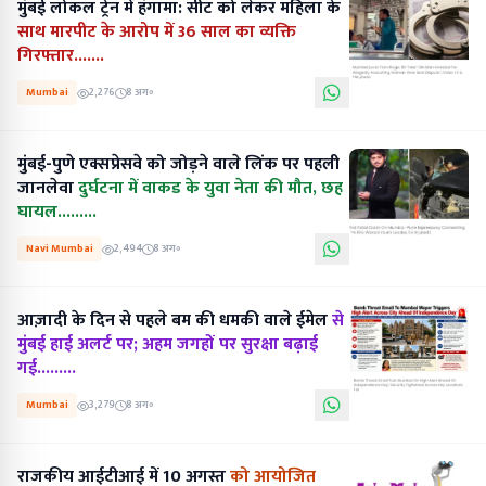
मुंबई लोकल ट्रेन में हंगामा: सीट को लेकर महिला के
साथ मारपीट के आरोप में 36 साल का व्यक्ति
गिरफ्तार.......
Mumbai
2,276
8 अग॰
मुंबई-पुणे एक्सप्रेसवे को जोड़ने वाले लिंक पर पहली
जानलेवा
दुर्घटना में वाकड के युवा नेता की मौत, छह
घायल.........
Navi Mumbai
2,494
8 अग॰
आज़ादी के दिन से पहले बम की धमकी वाले ईमेल
से
मुंबई हाई अलर्ट पर; अहम जगहों पर सुरक्षा बढ़ाई
गई.........
Mumbai
3,279
8 अग॰
राजकीय आईटीआई में 10 अगस्त
को आयोजित