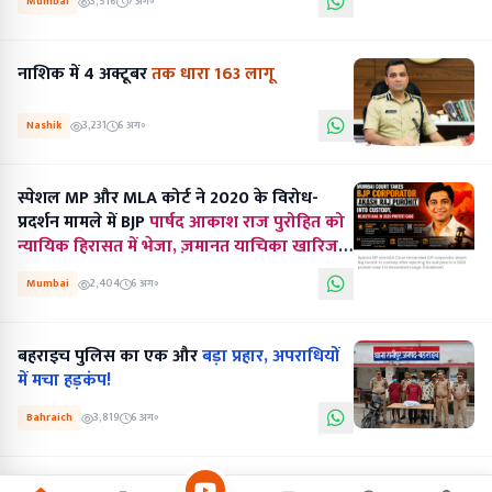
Mumbai
3,516
7 अग॰
नाशिक में 4 अक्टूबर
तक धारा 163 लागू
Nashik
3,231
6 अग॰
स्पेशल MP और MLA कोर्ट ने 2020 के विरोध-
प्रदर्शन मामले में BJP
पार्षद आकाश राज पुरोहित को
न्यायिक हिरासत में भेजा, ज़मानत याचिका खारिज
की...........
Mumbai
2,404
6 अग॰
बहराइच पुलिस का एक और
बड़ा प्रहार, अपराधियों
में मचा हड़कंप!
Bahraich
3,819
6 अग॰