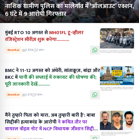
नाशिक ग्रामीण पुलिस का मालेगांव में ‘ऑलआउट’ एक्शन,
6 घंटे में 9 आरोपी गिरफ्तार
मुंबई RTO 10 अगस्त से
MH01FL टू-व्हीलर
रजिस्ट्रेशन सीरीज़ शुरू करेगा..........
Mumbai
2,896
7 अग॰
BMC ने 11-12 अगस्त को अंधेरी, सांताक्रूज़, बांद्रा और
BKC में
पानी की सप्लाई में रुकावट की घोषणा की;
पूरी जानकारी देखें..........
Mumbai
1,611
7 अग॰
मैंने तुम्हारे पिता को मारा, अब तुम्हारी बारी है': बाबा
सिद्दीकी हत्याकांड के आरोपी
ने कथित तौर पर
वायरल वॉइस नोट में NCP विधायक जीशान सिद्दीकी
को धमकी दी.......