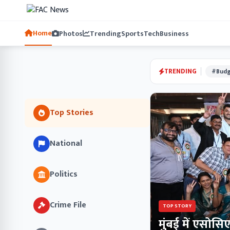
Home
Photos
Trending
Sports
Tech
Business
TRENDING
#Budg
Top Stories
National
Politics
Crime File
TOP STORY
मुंबई में एसोस