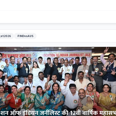
et2026
#INDvsAUS
िएशन ऑफ इंडियन जर्नलिस्ट की 12वीं वार्षिक महास