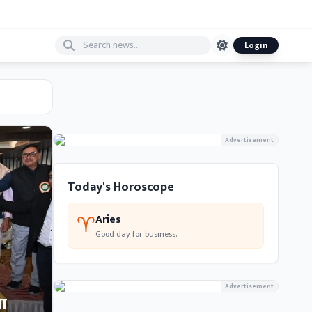
Login
Advertisement
Today's Horoscope
♈
Aries
Good day for business.
Advertisement
भा