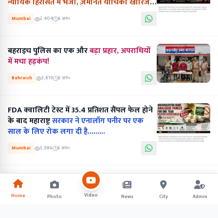
न्यायिक हिरासत में भेजा, ज़मानत याचिका खारिज
की...........
Mumbai
2,404
6 अग॰
बहराइच पुलिस का एक और
बड़ा प्रहार, अपराधियों
में मचा हड़कंप!
Bahraich
3,819
6 अग॰
FDA क्वालिटी टेस्ट में 35.4 प्रतिशत सैंपल फेल होने
के बाद महाराष्ट्र
सरकार ने एनालॉग पनीर पर एक
साल के लिए रोक लगा दी है.........
Mumbai
3,986
6 अग॰
Video
Home
Photo
News
City
Admin