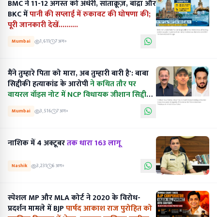
BMC ने 11-12 अगस्त को अंधेरी, सांताक्रूज़, बांद्रा और
BKC में
पानी की सप्लाई में रुकावट की घोषणा की;
पूरी जानकारी देखें..........
Mumbai
1,611
7 अग॰
मैंने तुम्हारे पिता को मारा, अब तुम्हारी बारी है': बाबा
सिद्दीकी हत्याकांड के आरोपी
ने कथित तौर पर
वायरल वॉइस नोट में NCP विधायक जीशान सिद्दीकी
को धमकी दी.......
Mumbai
3,516
7 अग॰
नाशिक में 4 अक्टूबर
तक धारा 163 लागू
Nashik
3,231
6 अग॰
स्पेशल MP और MLA कोर्ट ने 2020 के विरोध-
प्रदर्शन मामले में BJP
पार्षद आकाश राज पुरोहित को