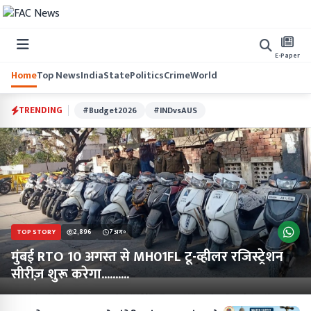
E-Paper
Home
Top News
India
State
Politics
Crime
World
TRENDING
#Budget2026
#INDvsAUS
TOP STORY
2,896
7 अग॰
मुंबई RTO 10 अगस्त से MH01FL टू-व्हीलर रजिस्ट्रेशन
सीरीज़ शुरू करेगा..........