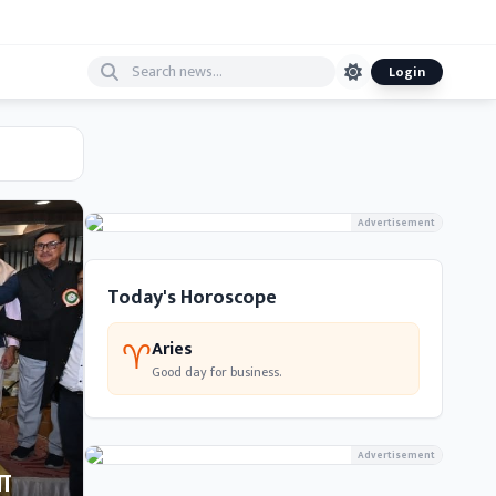
Login
Advertisement
Today's Horoscope
♈
Aries
Good day for business.
Advertisement
भा