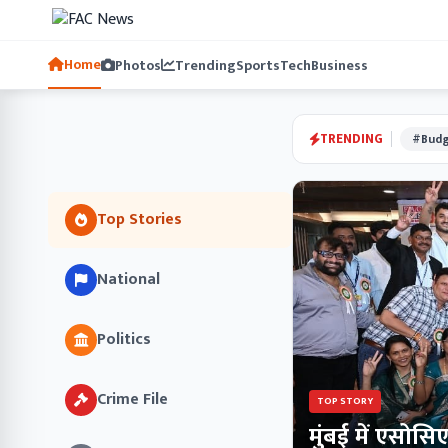
Home
Photos
Trending
Sports
Tech
Business
TRENDING
#Budg
Top Stories
National
Politics
Crime File
TOP STORY
मुंबई में एसोस