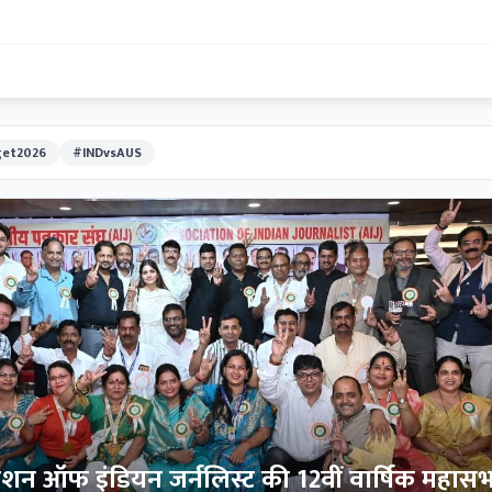
et2026
#INDvsAUS
िएशन ऑफ इंडियन जर्नलिस्ट की 12वीं वार्षिक महास