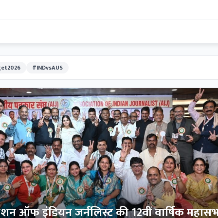
et2026
#INDvsAUS
िएशन ऑफ इंडियन जर्नलिस्ट की 12वीं वार्षिक महास