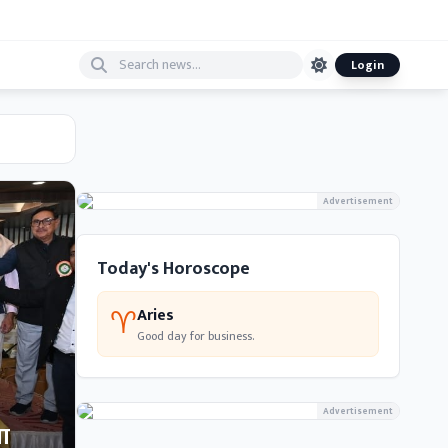
Login
Advertisement
Today's Horoscope
♈
Aries
Good day for business.
Advertisement
भा