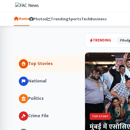
Home
Photos
Trending
Sports
Tech
Business
TRENDING
#Budg
Top Stories
National
Politics
Crime File
TOP STORY
मुंबई में एसोस