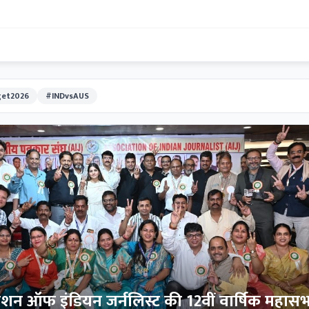
et2026
#INDvsAUS
िएशन ऑफ इंडियन जर्नलिस्ट की 12वीं वार्षिक महास