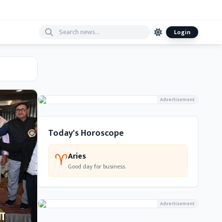
Login
Advertisement
Today's Horoscope
♈
Aries
Good day for business.
Advertisement
भा