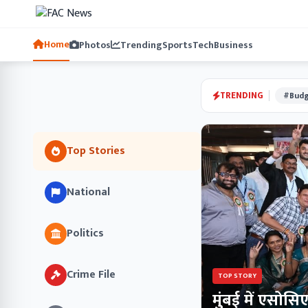
Home
Photos
Trending
Sports
Tech
Business
TRENDING
#Budg
Top Stories
National
Politics
Crime File
TOP STORY
मुंबई में एसोस