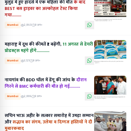
मुलुंड में हुए हादसे में एक महिला की मौत
के बाद
BEST बस ड्राइवर का अल्कोहल टेस्ट किया
गया........
Mumbai
2,860
9 अग॰
महाराष्ट्र में दूध की कीमतें ₹2 बढ़ेंगी,
11 अगस्त से डेयरी
प्रोडक्ट्स महंगे होंगे...........
Mumbai
3,121
9 अग॰
नायगांव की BDD चॉल में डेंगू की जांच के
दौरान
गिरने से BMC कर्मचारी की मौत हो गई.........
Mumbai
2,886
9 अग॰
सचिन भाऊ अहीर के सत्कार समारोह में उमड़ा सम्मान
और
सद्भाव का संगम, उलेमा व दिग्गज हस्तियों ने दी
मुबारकबाद