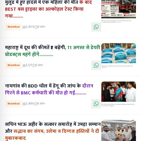
मुलुंड में हुए हादसे में एक महिला की मौत
के बाद
BEST बस ड्राइवर का अल्कोहल टेस्ट किया
गया........
Mumbai
2,860
9 अग॰
महाराष्ट्र में दूध की कीमतें ₹2 बढ़ेंगी,
11 अगस्त से डेयरी
प्रोडक्ट्स महंगे होंगे...........
Mumbai
3,121
9 अग॰
नायगांव की BDD चॉल में डेंगू की जांच के
दौरान
गिरने से BMC कर्मचारी की मौत हो गई.........
Mumbai
2,886
9 अग॰
सचिन भाऊ अहीर के सत्कार समारोह में उमड़ा सम्मान
और
सद्भाव का संगम, उलेमा व दिग्गज हस्तियों ने दी
मुबारकबाद