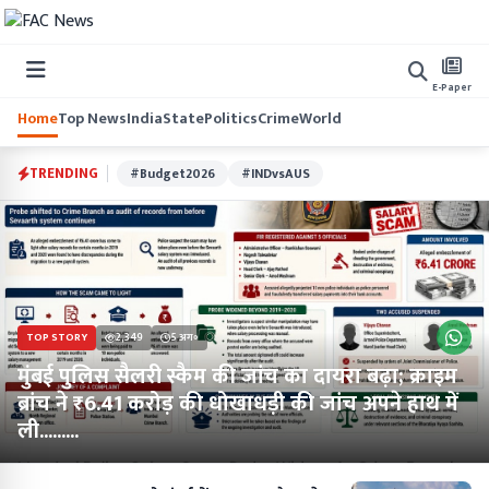
E-Paper
Home
Top News
India
State
Politics
Crime
World
TRENDING
#Budget2026
#INDvsAUS
TOP STORY
2,349
5 अग॰
मुंबई पुलिस सैलरी स्कैम की जांच का दायरा बढ़ा; क्राइम
ब्रांच ने ₹6.41 करोड़ की धोखाधड़ी की जांच अपने हाथ में
ली.........