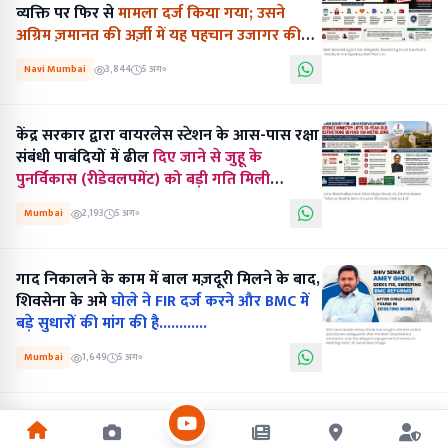
व्यक्ति पर फिर से
मामला दर्ज किया गया; उसने
अग्रिम ज़मानत की अर्ज़ी में यह पहचान उजागर की
थी.........
Navi Mumbai
3,844
5 अग॰
केंद्र सरकार द्वारा वायरलेस स्टेशन के आस-पास रक्षा
संबंधी पाबंदियों में ढील
दिए जाने से जुहू के
पुनर्विकास (रीडेवलपमेंट) को बड़ी गति मिली
है...........
Mumbai
2,193
5 अग॰
गाद निकालने के काम में बाल मज़दूरी मिलने के बाद,
शिवसेना के अमे
घोले ने FIR दर्ज करने और BMC में
बड़े सुधारों की मांग की है............
Mumbai
1,649
5 अग॰