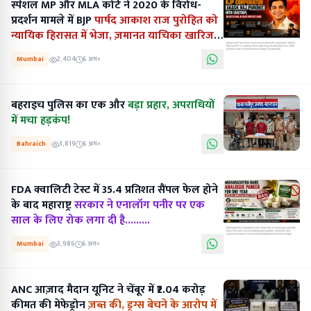
स्पेशल MP और MLA कोर्ट ने 2020 के विरोध-
प्रदर्शन मामले में BJP
पार्षद आकाश राज पुरोहित को
न्यायिक हिरासत में भेजा, ज़मानत याचिका खारिज
की...........
Mumbai
2,404
6 अग॰
बहराइच पुलिस का एक और
बड़ा प्रहार, अपराधियों
में मचा हड़कंप!
Bahraich
3,819
6 अग॰
FDA क्वालिटी टेस्ट में 35.4 प्रतिशत सैंपल फेल होने
के बाद महाराष्ट्र
सरकार ने एनालॉग पनीर पर एक
साल के लिए रोक लगा दी है.........
Mumbai
3,986
6 अग॰
ANC आज़ाद मैदान यूनिट ने चेंबूर में ₹2.04 करोड़
कीमत की मेफेड्रोन
ज़ब्त की, ड्रग्स बेचने के आरोप में