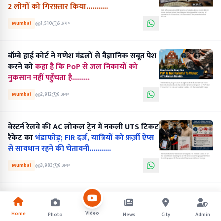
2 लोगों को गिरफ़्तार किया...........
Mumbai
1,510
6 अग॰
बॉम्बे हाई कोर्ट ने गणेश मंडलों से वैज्ञानिक सबूत पेश
करने को
कहा है कि PoP से जल निकायों को
नुकसान नहीं पहुँचता है.........
Mumbai
2,912
6 अग॰
वेस्टर्न रेलवे की AC लोकल ट्रेन में नकली UTS टिकट
रैकेट का
भंडाफोड़; FIR दर्ज, यात्रियों को फ़र्ज़ी ऐप्स
से सावधान रहने की चेतावनी...........
Mumbai
3,983
6 अग॰
Video
Home
Photo
News
City
Admin