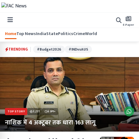
E-Paper
Home
Top News
India
State
Politics
Crime
World
TRENDING
#Budget2026
#INDvsAUS
TOP STORY
3,231
6 अग॰
नाशिक में 4 अक्टूबर तक धारा 163 लागू