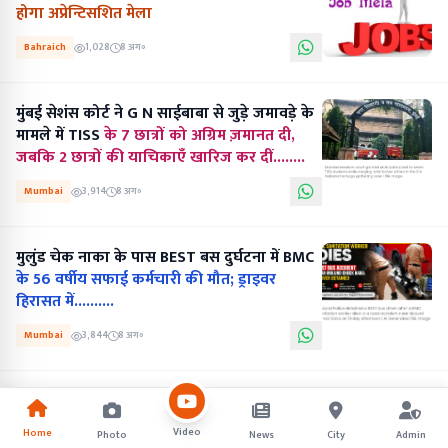
होगा अप्रेन्टिसशित मेला
Bahraich
1,028
8 अग॰
मुंबई सेशंस कोर्ट ने G N साईबाबा से जुड़े जमावड़े के
मामले में TISS
के 7 छात्रों को अग्रिम ज़मानत दी,
जबकि 2 छात्रों की याचिकाएँ खारिज कर दीं........
Mumbai
3,914
8 अग॰
मुलुंड चेक नाका के पास BEST बस दुर्घटना में BMC
के 56 वर्षीय सफाई कर्मचारी की मौत; ड्राइवर
हिरासत में..........
Mumbai
3,844
8 अग॰
Video
Home
Photo
News
City
Admin