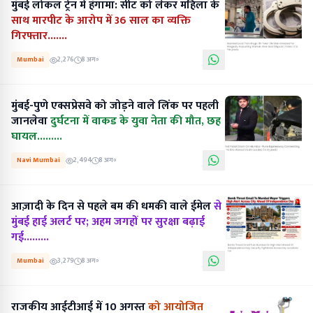
मुंबई लोकल ट्रेन में हंगामा: सीट को लेकर महिला के
साथ मारपीट के आरोप में 36 साल का व्यक्ति
गिरफ्तार.......
Mumbai
2,276
8 अग॰
मुंबई-पुणे एक्सप्रेसवे को जोड़ने वाले लिंक पर पहली
जानलेवा
दुर्घटना में वाकड के युवा नेता की मौत, छह
घायल.........
Navi Mumbai
2,494
8 अग॰
आज़ादी के दिन से पहले बम की धमकी वाले ईमेल
से
मुंबई हाई अलर्ट पर; अहम जगहों पर सुरक्षा बढ़ाई
गई.........
Mumbai
3,279
8 अग॰
राजकीय आईटीआई में 10 अगस्त
को आयोजित